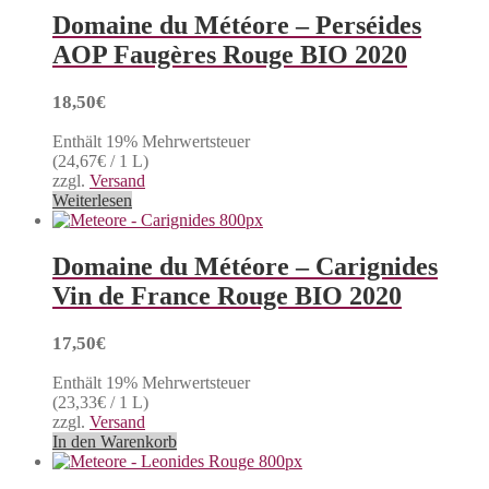
Domaine du Météore – Perséides
AOP Faugères Rouge BIO 2020
18,50
€
Enthält 19% Mehrwertsteuer
(
24,67
€
/ 1 L)
zzgl.
Versand
Weiterlesen
Domaine du Météore – Carignides
Vin de France Rouge BIO 2020
17,50
€
Enthält 19% Mehrwertsteuer
(
23,33
€
/ 1 L)
zzgl.
Versand
In den Warenkorb