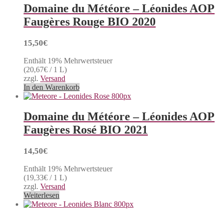
Domaine du Météore – Léonides AOP
Faugères Rouge BIO 2020
15,50
€
Enthält 19% Mehrwertsteuer
(
20,67
€
/ 1 L)
zzgl.
Versand
In den Warenkorb
Domaine du Météore – Léonides AOP
Faugères Rosé BIO 2021
14,50
€
Enthält 19% Mehrwertsteuer
(
19,33
€
/ 1 L)
zzgl.
Versand
Weiterlesen