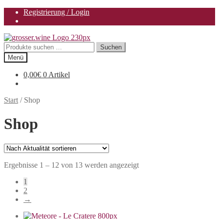
Registrierung / Login
Zur
Zum
Navigation
Inhalt
Suchen
Suchen
springen
springen
nach:
Menü
0,00
€
0 Artikel
Start
/
Shop
Shop
Nach
Ergebnisse 1 – 12 von 13 werden angezeigt
Aktualität
1
sortiert
2
→