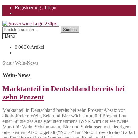
Registrierung / Login
Zur
Zum
Navigation
Inhalt
Suchen
Suchen
springen
springen
nach:
Menü
0,00
€
0 Artikel
Start
/
Wein-News
Wein-News
Marktanteil in Deutschland bereits bei
zehn Prozent
Marktanteil in Deutschland bereits bei zehn Prozent Absatz von
alkoholfreiem Wein, Sekt und Bier wächst um fünf Prozent Laut
einer Studie des Analyseunternehmens IWSR wird der weltweite
Markt für Wein, Schaumwein, Bier und Spirituosen mit niedrigem
oder keinem Alkoholgehalt (“NoLo” für ‘No or Low alcohol’) 2023
um fünf Prozent in der Menge wachsen. Rund zwei […]