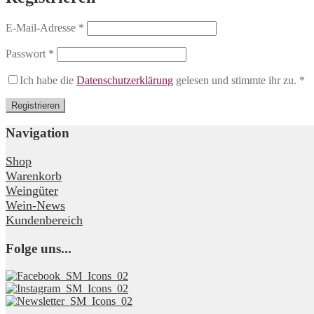
Erforderlich
E-Mail-Adresse
*
Erforderlich
Passwort
*
Ich habe die
Datenschutzerklärung
gelesen und stimmte ihr zu.
*
Registrieren
Navigation
Shop
Warenkorb
Weingüter
Wein-News
Kundenbereich
Folge uns...