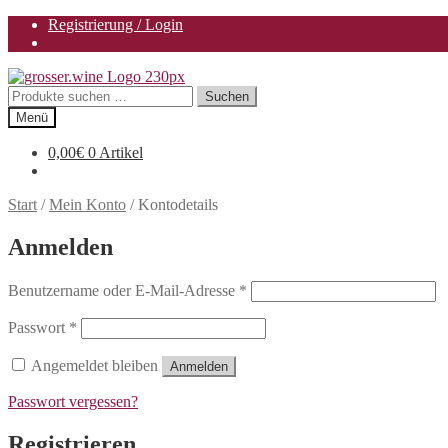
Registrierung / Login
Zur
Zum
Navigation
Inhalt
Suchen
Suchen
springen
springen
nach:
Menü
0,00
€
0 Artikel
Start
/
Mein Konto
/
Kontodetails
Anmelden
Erforderlich
Benutzername oder E-Mail-Adresse
*
Erforderlich
Passwort
*
Angemeldet bleiben
Anmelden
Passwort vergessen?
Registrieren