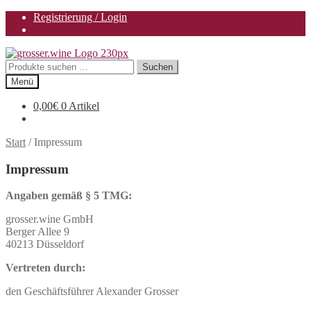
Registrierung / Login
Zur
Zum
Navigation
Inhalt
Suchen
Suchen
springen
springen
nach:
Menü
0,00
€
0 Artikel
Start
/
Impressum
Impressum
Angaben gemäß § 5 TMG:
grosser.wine GmbH
Berger Allee 9
40213 Düsseldorf
Vertreten durch:
den Geschäftsführer Alexander Grosser