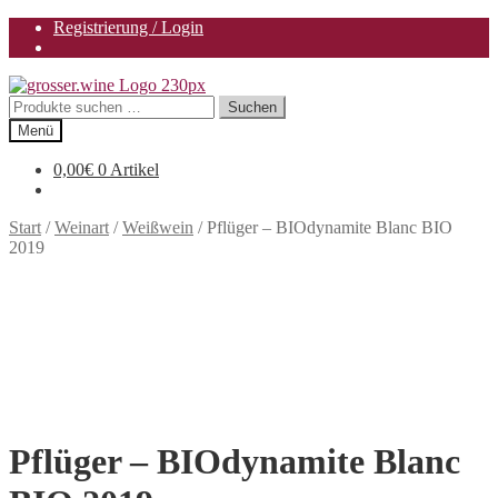
Registrierung / Login
Zur
Zum
Navigation
Inhalt
Suchen
Suchen
springen
springen
nach:
Menü
0,00
€
0 Artikel
Start
/
Weinart
/
Weißwein
/
Pflüger – BIOdynamite Blanc BIO
2019
Pflüger – BIOdynamite Blanc