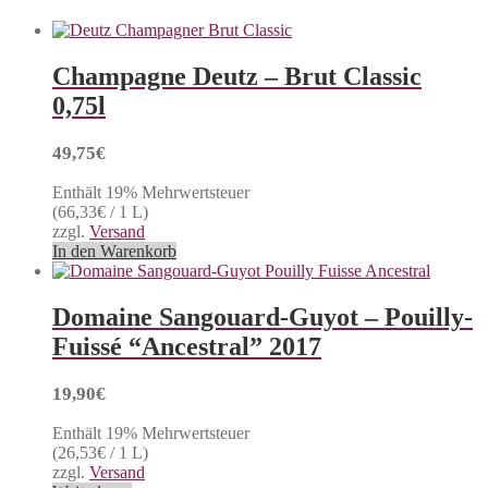
Champagne Deutz – Brut Classic
0,75l
49,75
€
Enthält 19% Mehrwertsteuer
(
66,33
€
/ 1 L)
zzgl.
Versand
In den Warenkorb
Domaine Sangouard-Guyot – Pouilly-
Fuissé “Ancestral” 2017
19,90
€
Enthält 19% Mehrwertsteuer
(
26,53
€
/ 1 L)
zzgl.
Versand