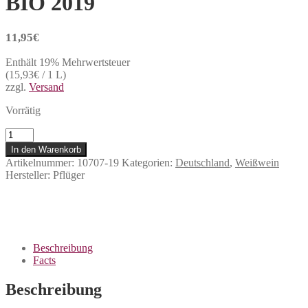
BIO 2019
11,95
€
Enthält 19% Mehrwertsteuer
(
15,93
€
/ 1 L)
zzgl.
Versand
Vorrätig
Pflüger
-
In den Warenkorb
BIOdynamite
Artikelnummer:
10707-19
Kategorien:
Deutschland
,
Weißwein
Blanc
Hersteller:
Pflüger
BIO
2019
Menge
Beschreibung
Facts
Beschreibung