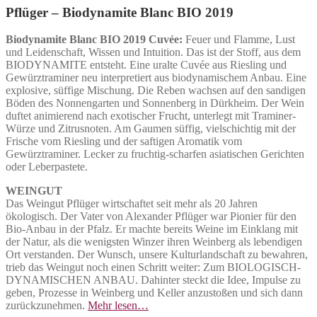
Pflüger – Biodynamite Blanc BIO 2019
Biodynamite Blanc BIO 2019 Cuvée:
Feuer und Flamme, Lust
und Leidenschaft, Wissen und Intuition. Das ist der Stoff, aus dem
BIODYNAMITE entsteht. Eine uralte Cuvée aus Riesling und
Gewürztraminer neu interpretiert aus biodynamischem Anbau. Eine
explosive, süffige Mischung. Die Reben wachsen auf den sandigen
Böden des Nonnengarten und Sonnenberg in Dürkheim. Der Wein
duftet animierend nach exotischer Frucht, unterlegt mit Traminer-
Würze und Zitrusnoten. Am Gaumen süffig, vielschichtig mit der
Frische vom Riesling und der saftigen Aromatik vom
Gewürztraminer. Lecker zu fruchtig-scharfen asiatischen Gerichten
oder Leberpastete.
WEINGUT
Das Weingut Pflüger wirtschaftet seit mehr als 20 Jahren
ökologisch. Der Vater von Alexander Pflüger war Pionier für den
Bio-Anbau in der Pfalz. Er machte bereits Weine im Einklang mit
der Natur, als die wenigsten Winzer ihren Weinberg als lebendigen
Ort verstanden. Der Wunsch, unsere Kulturlandschaft zu bewahren,
trieb das Weingut noch einen Schritt weiter: Zum BIOLOGISCH-
DYNAMISCHEN ANBAU. Dahinter steckt die Idee, Impulse zu
geben, Prozesse in Weinberg und Keller anzustoßen und sich dann
zurückzunehmen.
Mehr lesen…