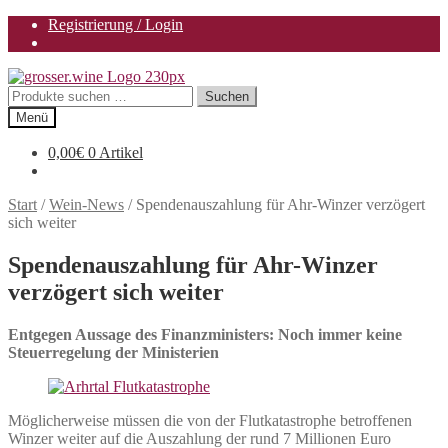
Registrierung / Login
Zur
Zum
Navigation
Inhalt
Suchen
Suchen
springen
springen
nach:
Menü
0,00
€
0 Artikel
Start
/
Wein-News
/
Spendenauszahlung für Ahr-Winzer verzögert
sich weiter
Spendenauszahlung für Ahr-Winzer
verzögert sich weiter
Entgegen Aussage des Finanzministers: Noch immer keine
Steuerregelung der Ministerien
Möglicherweise müssen die von der Flutkatastrophe betroffenen
Winzer weiter auf die Auszahlung der rund 7 Millionen Euro