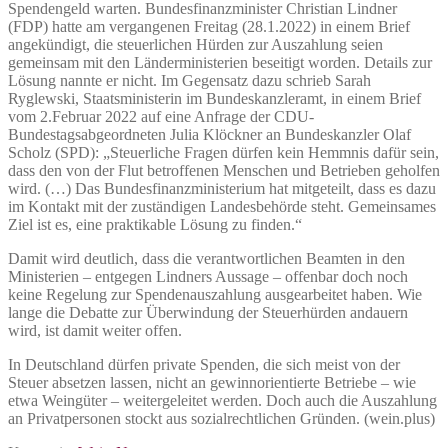
Spendengeld warten. Bundesfinanzminister Christian Lindner
(FDP) hatte am vergangenen Freitag (28.1.2022) in einem Brief
angekündigt, die steuerlichen Hürden zur Auszahlung seien
gemeinsam mit den Länderministerien beseitigt worden. Details zur
Lösung nannte er nicht. Im Gegensatz dazu schrieb Sarah
Ryglewski, Staatsministerin im Bundeskanzleramt, in einem Brief
vom 2.Februar 2022 auf eine Anfrage der CDU-
Bundestagsabgeordneten Julia Klöckner an Bundeskanzler Olaf
Scholz (SPD): „Steuerliche Fragen dürfen kein Hemmnis dafür sein,
dass den von der Flut betroffenen Menschen und Betrieben geholfen
wird. (…) Das Bundesfinanzministerium hat mitgeteilt, dass es dazu
im Kontakt mit der zuständigen Landesbehörde steht. Gemeinsames
Ziel ist es, eine praktikable Lösung zu finden.“
Damit wird deutlich, dass die verantwortlichen Beamten in den
Ministerien – entgegen Lindners Aussage – offenbar doch noch
keine Regelung zur Spendenauszahlung ausgearbeitet haben. Wie
lange die Debatte zur Überwindung der Steuerhürden andauern
wird, ist damit weiter offen.
In Deutschland dürfen private Spenden, die sich meist von der
Steuer absetzen lassen, nicht an gewinnorientierte Betriebe – wie
etwa Weingüter – weitergeleitet werden. Doch auch die Auszahlung
an Privatpersonen stockt aus sozialrechtlichen Gründen. (wein.plus)