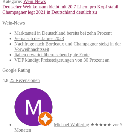
Kategorie:
Wein-News
Beitragsnavigation
Vorheriger
Deutscher Weinkonsum bleibt mit 20,7 Litern pro Kopf stabil
Beitrag:
Nächster
Champagner legt 2021 in Deutschland deutlich zu
Beitrag:
Wein-News
Marktanteil in Deutschland bereits bei zehn Prozent
Vernatsch des Jahres 2023
Nachfrage nach Bordeaux und Champagner steigt in der
Vorweihnachtszeit
Italien erwartet überraschend gute Ernte
VDP kündigt Preissteigerungen von 30 Prozent an
Google Rating
4,8
25 Rezensionen
Michael Wolfering
★★★★★
vor 5
Monaten