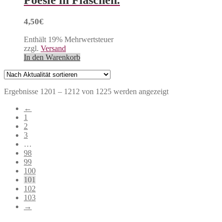
4,50
€
Enthält 19% Mehrwertsteuer
zzgl.
Versand
In den Warenkorb
Nach
Ergebnisse 1201 – 1212 von 1225 werden angezeigt
Aktualität
←
sortiert
1
2
3
…
98
99
100
101
102
103
→