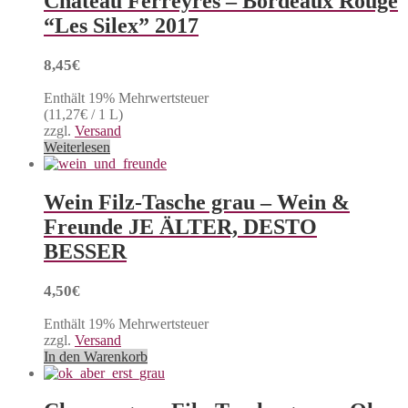
Château Ferreyres – Bordeaux Rouge
“Les Silex” 2017
8,45
€
Enthält 19% Mehrwertsteuer
(
11,27
€
/ 1 L)
zzgl.
Versand
Weiterlesen
Wein Filz-Tasche grau – Wein &
Freunde JE ÄLTER, DESTO
BESSER
4,50
€
Enthält 19% Mehrwertsteuer
zzgl.
Versand
In den Warenkorb