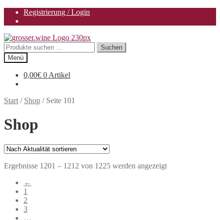
Registrierung / Login
Zur
Zum
Navigation
Inhalt
Suchen
Suchen
springen
springen
nach:
Menü
0,00
€
0 Artikel
Start
/
Shop
/
Seite 101
Shop
Nach
Ergebnisse 1201 – 1212 von 1225 werden angezeigt
Aktualität
←
sortiert
1
2
3
…