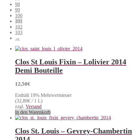
98
99
100
101
102
103
→
Clos St Louis Fixin – Lolivier 2014
Demi Bouteille
12,50
€
Enthält 19% Mehrwertsteuer
(
32,89
€
/ 1 L)
zzgl.
Versand
In den Warenkorb
Clos St. Louis – Gevrey-Chambertin
2014