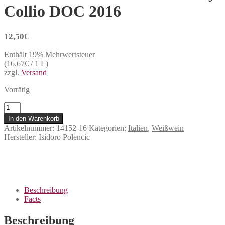
Collio DOC 2016
12,50
€
Enthält 19% Mehrwertsteuer
(
16,67
€
/ 1 L)
zzgl.
Versand
Vorrätig
Isidoro
Polencic
In den Warenkorb
-
Artikelnummer:
14152-16
Kategorien:
Italien
,
Weißwein
Chardonnay
Hersteller:
Isidoro Polencic
Collio
DOC
2016
Menge
Beschreibung
Facts
Beschreibung