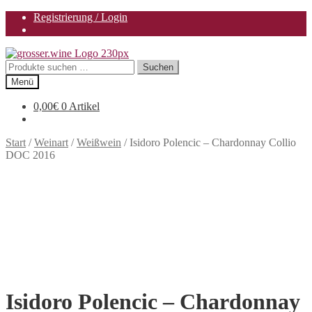
Registrierung / Login
Zur
Zum
Navigation
Inhalt
Suchen
Suchen
springen
springen
nach:
Menü
0,00
€
0 Artikel
Start
/
Weinart
/
Weißwein
/
Isidoro Polencic – Chardonnay Collio
DOC 2016
Isidoro Polencic – Chardonnay