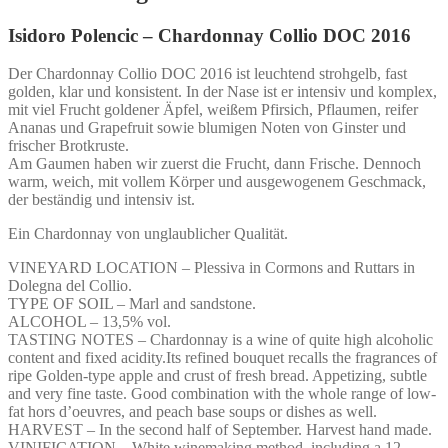
Isidoro Polencic – Chardonnay Collio DOC 2016
Der Chardonnay Collio DOC 2016 ist leuchtend strohgelb, fast
golden, klar und konsistent. In der Nase ist er intensiv und komplex,
mit viel Frucht goldener Äpfel, weißem Pfirsich, Pflaumen, reifer
Ananas und Grapefruit sowie blumigen Noten von Ginster und
frischer Brotkruste.
Am Gaumen haben wir zuerst die Frucht, dann Frische. Dennoch
warm, weich, mit vollem Körper und ausgewogenem Geschmack,
der beständig und intensiv ist.
Ein Chardonnay von unglaublicher Qualität.
VINEYARD LOCATION – Plessiva in Cormons and Ruttars in
Dolegna del Collio.
TYPE OF SOIL – Marl and sandstone.
ALCOHOL – 13,5% vol.
TASTING NOTES – Chardonnay is a wine of quite high alcoholic
content and fixed acidity.Its refined bouquet recalls the fragrances of
ripe Golden-type apple and crust of fresh bread. Appetizing, subtle
and very fine taste. Good combination with the whole range of low-
fat hors d’oeuvres, and peach base soups or dishes as well.
HARVEST – In the second half of September. Harvest hand made.
VINIFICATION – White winemaking method, including a 12-