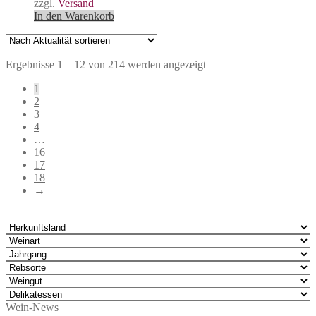
zzgl.
Versand
In den Warenkorb
Nach
Ergebnisse 1 – 12 von 214 werden angezeigt
Aktualität
1
sortiert
2
3
4
…
16
17
18
→
Wein-News