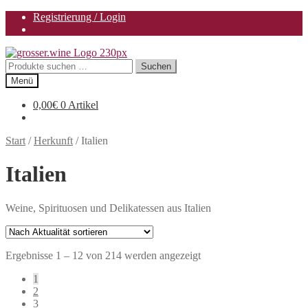
Registrierung / Login
Zur
Zum
Navigation
Inhalt
Suchen
Suchen
springen
springen
nach:
Menü
0,00
€
0 Artikel
Start
/
Herkunft
/
Italien
Italien
Weine, Spirituosen und Delikatessen aus Italien
Nach
Ergebnisse 1 – 12 von 214 werden angezeigt
Aktualität
1
sortiert
2
3