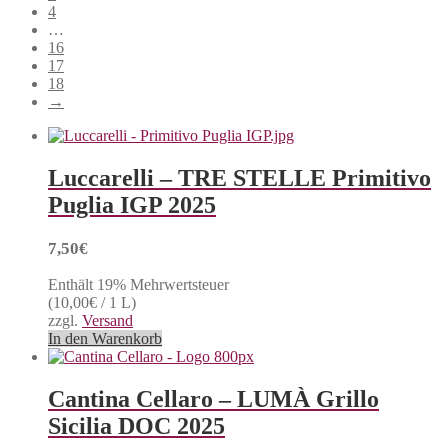
4
…
16
17
18
→
Luccarelli – TRE STELLE Primitivo
Puglia IGP 2025
7,50
€
Enthält 19% Mehrwertsteuer
(
10,00
€
/ 1 L)
zzgl.
Versand
In den Warenkorb
Cantina Cellaro – LUMÀ Grillo
Sicilia DOC 2025