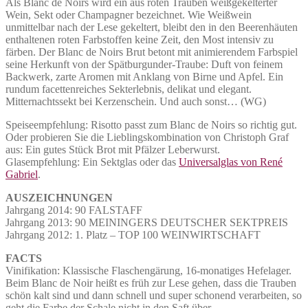
Als Blanc de Noirs wird ein aus roten Trauben weißgekelterter
Wein, Sekt oder Champagner bezeichnet. Wie Weißwein
unmittelbar nach der Lese gekeltert, bleibt den in den Beerenhäuten
enthaltenen roten Farbstoffen keine Zeit, den Most intensiv zu
färben. Der Blanc de Noirs Brut betont mit animierendem Farbspiel
seine Herkunft von der Spätburgunder-Traube: Duft von feinem
Backwerk, zarte Aromen mit Anklang von Birne und Apfel. Ein
rundum facettenreiches Sekterlebnis, delikat und elegant.
Mitternachtssekt bei Kerzenschein. Und auch sonst… (WG)
Speiseempfehlung: Risotto passt zum Blanc de Noirs so richtig gut.
Oder probieren Sie die Lieblingskombination von Christoph Graf
aus: Ein gutes Stück Brot mit Pfälzer Leberwurst.
Glasempfehlung: Ein Sektglas oder das
Universalglas von René
Gabriel
.
AUSZEICHNUNGEN
Jahrgang 2014: 90 FALSTAFF
Jahrgang 2013: 90 MEININGERS DEUTSCHER SEKTPREIS
Jahrgang 2012: 1. Platz – TOP 100 WEINWIRTSCHAFT
FACTS
Vinifikation: Klassische Flaschengärung, 16-monatiges Hefelager.
Beim Blanc de Noir heißt es früh zur Lese gehen, dass die Trauben
schön kalt sind und dann schnell und super schonend verarbeiten, so
geht die Farbe der Schale nicht in den Saft über.