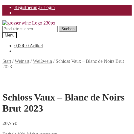
Registrierung / Login
Zur
Zum
Navigation
Inhalt
Suchen
Suchen
springen
springen
nach:
Menü
0,00
€
0 Artikel
Start
/
Weinart
/
Weißwein
/
Schloss Vaux – Blanc de Noirs Brut
2023
Schloss Vaux – Blanc de Noirs
Brut 2023
20,75
€