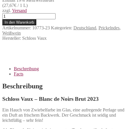
Enthält 19% Mehrwertsteuer
(
27,67
€
/ 1 L)
zzgl.
Versand
Schloss
Vaux
In den Warenkorb
-
Artikelnummer:
10773-23
Kategorien:
Deutschland
,
Prickelndes
,
Blanc
Weißwein
de
Hersteller:
Schloss Vaux
Noirs
Brut
2023
Menge
Beschreibung
Facts
Beschreibung
Schloss Vaux – Blanc de Noirs Brut 2023
Ein Hauch von Zwiebelfarbe im Glas, eine aufregende Perlage und
ein Duft an frischem Backwerk. Der Geschmack ist seidig und
leichtfüßig – sehr fein!