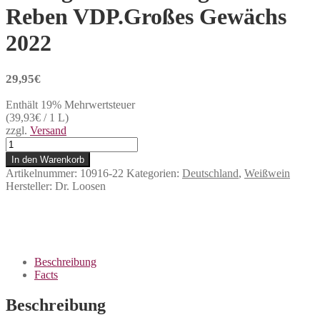
Reben VDP.Großes Gewächs
2022
29,95
€
Enthält 19% Mehrwertsteuer
(
39,93
€
/ 1 L)
zzgl.
Versand
Dr.
Loosen
In den Warenkorb
-
Artikelnummer:
10916-22
Kategorien:
Deutschland
,
Weißwein
Ürziger
Hersteller:
Dr. Loosen
Würzgarten
Riesling
Alte
Reben
VDP.Großes
Gewächs
Beschreibung
2022
Facts
Menge
Beschreibung