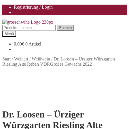
Registrierung / Login
Zur
Zum
Navigation
Inhalt
Suchen
Suchen
springen
springen
nach:
Menü
0,00
€
0 Artikel
Start
/
Weinart
/
Weißwein
/
Dr. Loosen – Ürziger Würzgarten
Riesling Alte Reben VDP.Großes Gewächs 2022
Dr. Loosen – Ürziger
Würzgarten Riesling Alte