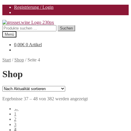
Registrierung / Login
Zur
Zum
Navigation
Inhalt
Suchen
Suchen
springen
springen
nach:
Menü
0,00
€
0 Artikel
Start
/
Shop
/
Seite 4
Shop
Nach
Ergebnisse 37 – 48 von 382 werden angezeigt
Aktualität
←
sortiert
1
2
3
4