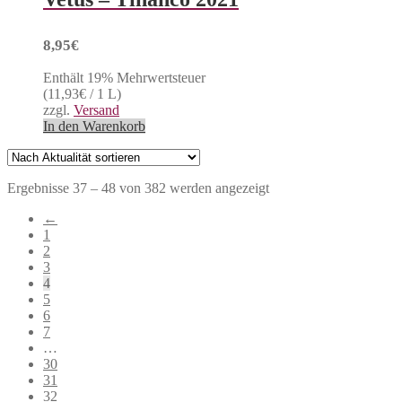
8,95
€
Enthält 19% Mehrwertsteuer
(
11,93
€
/ 1 L)
zzgl.
Versand
In den Warenkorb
Nach
Ergebnisse 37 – 48 von 382 werden angezeigt
Aktualität
←
sortiert
1
2
3
4
5
6
7
…
30
31
32