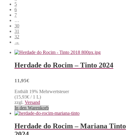
5
6
7
…
30
31
32
→
Herdade do Rocim – Tinto 2024
11,95
€
Enthält 19% Mehrwertsteuer
(
15,93
€
/ 1 L)
zzgl.
Versand
In den Warenkorb
Herdade do Rocim – Mariana Tinto
2024