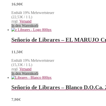
16,90
€
Enthält 19% Mehrwertsteuer
(
22,53
€
/ 1 L)
zzgl.
Versand
In den Warenkorb
Señorío de Librares – EL MARUJO Cr
11,50
€
Enthält 19% Mehrwertsteuer
(
15,33
€
/ 1 L)
zzgl.
Versand
In den Warenkorb
Señorío de Librares – Blanco D.O.Ca. 
7,90
€