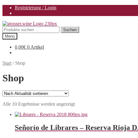
Registrierung / Login
Zur
Zum
Navigation
Inhalt
Suchen
Suchen
springen
springen
nach:
Menü
0,00
€
0 Artikel
Start
/
Shop
Shop
Nach
Alle 10 Ergebnisse werden angezeigt
Aktualität
sortiert
Señorío de Librares – Reserva Rioja D