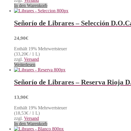
zzgl.
Versand
In den Warenkorb
Señorío de Librares – Selección D.O.C
24,90
€
Enthält 19% Mehrwertsteuer
(
33,20
€
/ 1 L)
zzgl.
Versand
Weiterlesen
Señorío de Librares – Reserva Rioja D
13,90
€
Enthält 19% Mehrwertsteuer
(
18,53
€
/ 1 L)
zzgl.
Versand
In den Warenkorb