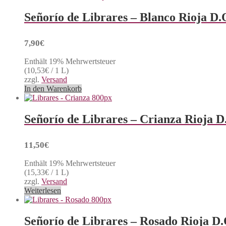
Señorío de Librares – Blanco Rioja D.
7,90
€
Enthält 19% Mehrwertsteuer
(
10,53
€
/ 1 L)
zzgl.
Versand
In den Warenkorb
Señorío de Librares – Crianza Rioja D
11,50
€
Enthält 19% Mehrwertsteuer
(
15,33
€
/ 1 L)
zzgl.
Versand
Weiterlesen
Señorío de Librares – Rosado Rioja D