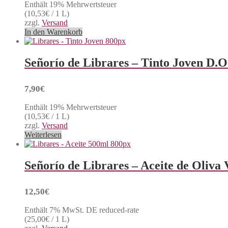
Enthält 19% Mehrwertsteuer
(
10,53
€
/ 1 L)
zzgl.
Versand
In den Warenkorb
Señorío de Librares – Tinto Joven D.O
7,90
€
Enthält 19% Mehrwertsteuer
(
10,53
€
/ 1 L)
zzgl.
Versand
Weiterlesen
Señorío de Librares – Aceite de Oliva
12,50
€
Enthält 7% MwSt. DE reduced-rate
(
25,00
€
/ 1 L)