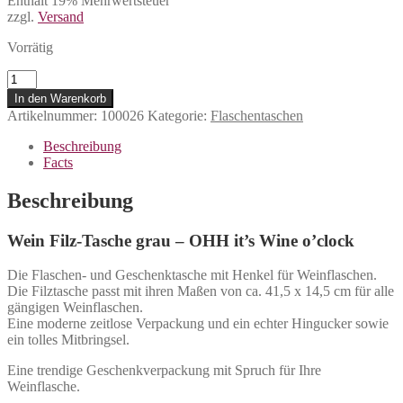
Enthält 19% Mehrwertsteuer
zzgl.
Versand
Vorrätig
Wein
Filz-
In den Warenkorb
Tasche
Artikelnummer:
100026
Kategorie:
Flaschentaschen
grau
-
Beschreibung
OHH
Facts
it's
Wine
Beschreibung
o'clock
Menge
Wein Filz-Tasche grau – OHH it’s Wine o’clock
Die Flaschen- und Geschenktasche mit Henkel für Weinflaschen.
Die Filztasche passt mit ihren Maßen von ca. 41,5 x 14,5 cm für alle
gängigen Weinflaschen.
Eine moderne zeitlose Verpackung und ein echter Hingucker sowie
ein tolles Mitbringsel.
Eine trendige Geschenkverpackung mit Spruch für Ihre
Weinflasche.