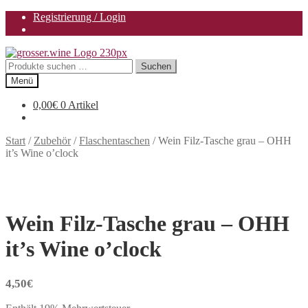
Registrierung / Login
Zur
Zum
Navigation
Inhalt
Suchen
Suchen
springen
springen
nach:
Menü
0,00
€
0 Artikel
Start
/
Zubehör
/
Flaschentaschen
/
Wein Filz-Tasche grau – OHH
it’s Wine o’clock
Wein Filz-Tasche grau – OHH
it’s Wine o’clock
4,50
€