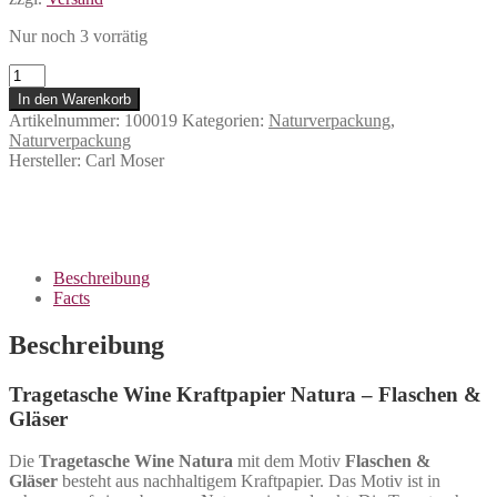
Nur noch 3 vorrätig
Tragetasche
Wine
In den Warenkorb
Kraftpapier
Artikelnummer:
100019
Kategorien:
Naturverpackung
,
Natura
Naturverpackung
-
Hersteller:
Carl Moser
Flaschen
&
Gläser
Menge
Beschreibung
Facts
Beschreibung
Tragetasche Wine Kraftpapier Natura – Flaschen &
Gläser
Die
Tragetasche Wine Natura
mit dem Motiv
Flaschen &
Gläser
besteht aus nachhaltigem Kraftpapier. Das Motiv ist in