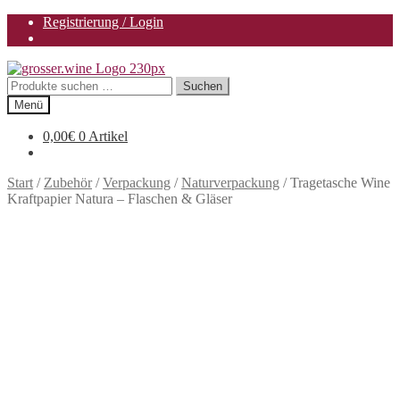
Registrierung / Login
Zur
Zum
Navigation
Inhalt
Suchen
Suchen
springen
springen
nach:
Menü
0,00
€
0 Artikel
Start
/
Zubehör
/
Verpackung
/
Naturverpackung
/
Tragetasche Wine
Kraftpapier Natura – Flaschen & Gläser