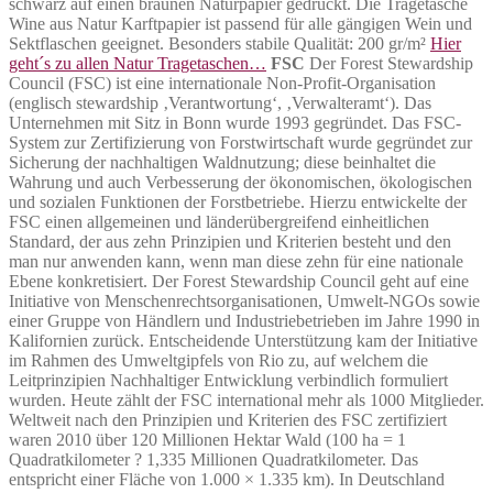
schwarz auf einen braunen Naturpapier gedruckt. Die Tragetasche
Wine aus Natur Karftpapier ist passend für alle gängigen Wein und
Sektflaschen geeignet. Besonders stabile Qualität: 200 gr/m²
Hier
geht´s zu allen Natur Tragetaschen…
FSC
Der Forest Stewardship
Council (FSC) ist eine internationale Non-Profit-Organisation
(englisch stewardship ‚Verantwortung‘, ‚Verwalteramt‘). Das
Unternehmen mit Sitz in Bonn wurde 1993 gegründet. Das FSC-
System zur Zertifizierung von Forstwirtschaft wurde gegründet zur
Sicherung der nachhaltigen Waldnutzung; diese beinhaltet die
Wahrung und auch Verbesserung der ökonomischen, ökologischen
und sozialen Funktionen der Forstbetriebe. Hierzu entwickelte der
FSC einen allgemeinen und länderübergreifend einheitlichen
Standard, der aus zehn Prinzipien und Kriterien besteht und den
man nur anwenden kann, wenn man diese zehn für eine nationale
Ebene konkretisiert. Der Forest Stewardship Council geht auf eine
Initiative von Menschenrechtsorganisationen, Umwelt-NGOs sowie
einer Gruppe von Händlern und Industriebetrieben im Jahre 1990 in
Kalifornien zurück. Entscheidende Unterstützung kam der Initiative
im Rahmen des Umweltgipfels von Rio zu, auf welchem die
Leitprinzipien Nachhaltiger Entwicklung verbindlich formuliert
wurden. Heute zählt der FSC international mehr als 1000 Mitglieder.
Weltweit nach den Prinzipien und Kriterien des FSC zertifiziert
waren 2010 über 120 Millionen Hektar Wald (100 ha = 1
Quadratkilometer ? 1,335 Millionen Quadratkilometer. Das
entspricht einer Fläche von 1.000 × 1.335 km). In Deutschland