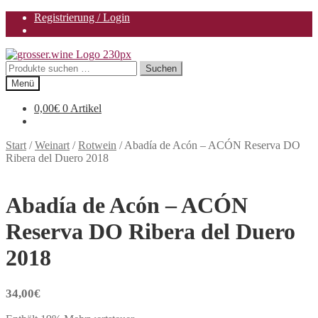
Registrierung / Login
Zur
Zum
Navigation
Inhalt
Suchen
Suchen
springen
springen
nach:
Menü
0,00
€
0 Artikel
Start
/
Weinart
/
Rotwein
/
Abadía de Acón – ACÓN Reserva DO
Ribera del Duero 2018
Abadía de Acón – ACÓN
Reserva DO Ribera del Duero
2018
34,00
€