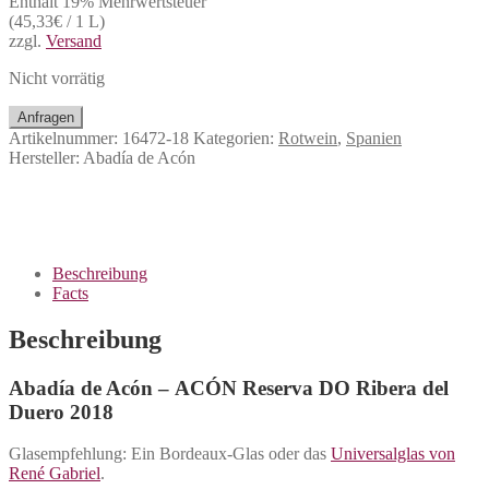
Enthält 19% Mehrwertsteuer
(
45,33
€
/ 1 L)
zzgl.
Versand
Nicht vorrätig
Anfragen
Artikelnummer:
16472-18
Kategorien:
Rotwein
,
Spanien
Hersteller:
Abadía de Acón
Beschreibung
Facts
Beschreibung
Abadía de Acón – ACÓN Reserva DO Ribera del
Duero 2018
Glasempfehlung: Ein Bordeaux-Glas oder das
Universalglas von
René Gabriel
.