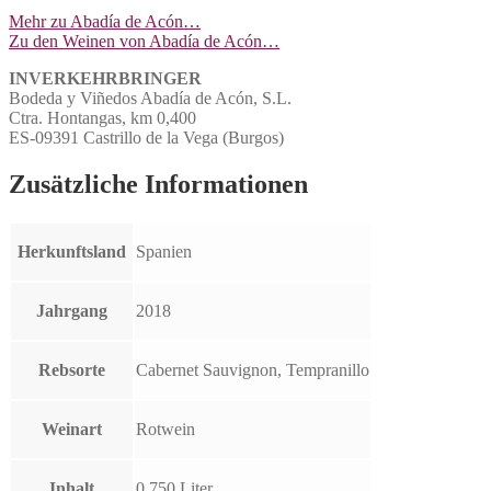
Mehr zu Abadía de Acón…
Zu den Weinen von Abadía de Acón…
INVERKEHRBRINGER
Bodeda y Viñedos Abadía de Acón, S.L.
Ctra. Hontangas, km 0,400
ES-09391 Castrillo de la Vega (Burgos)
Zusätzliche Informationen
Herkunftsland
Spanien
Jahrgang
2018
Rebsorte
Cabernet Sauvignon, Tempranillo
Weinart
Rotwein
Inhalt
0,750 Liter