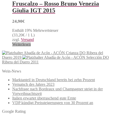
Fruscalzo – Rosso Bruno Venezia
Giulia IGT 2015
24,90
€
Enthält 19% Mehrwertsteuer
(
33,20
€
/ 1 L)
zzgl.
Versand
Weiterlesen
Abadía de Acón - ACÓN Crianza DO Ribera del
Duero 2019
Abadía de Acón - ACÓN Selección DO
Ribera del Duero 2011
Wein-News
Marktanteil in Deutschland bereits bei zehn Prozent
Vernatsch des Jahres 2023
Nachfrage nach Bordeaux und Champagner steigt in der
Vorweihnachtszeit
Italien erwartet überraschend gute Ernte
VDP kündigt Preissteigerungen von 30 Prozent an
Google Rating