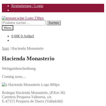
Registrierung / Login
Zur
Zum
Navigation
Inhalt
Suchen
Suchen
springen
springen
nach:
Menü
0,00
€
0 Artikel
Start
/
Hacienda Monasterio
Hacienda Monasterio
Weingutsbeschreibung
Coming soon....
Bodegas Hacienda Monasterio, (P.Km 36)
Carretera Pesquera-Valbuena, s/n
E-47315 Pesquera de Duero (Valladolid)