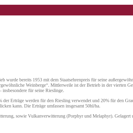
rieb wurde bereits 1953 mit dem Staatsehrenpreis für seine außergewö
ewöhnliche Weinberge“. Mittlerweile ist der Betrieb in der vierten G
 insbesondere für seine Rieslinge.
 der Erträge werden für den Riesling verwendet und 20% für den Grau
licken kann. Die Erträge umfassen insgesamt 50hl/ha.
terung, sowie Vulkanverwitterung (Porphyr und Melaphyr). Gelagert u