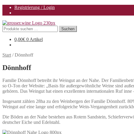
Registrierung / Login
Zur
Zum
Navigation
Inhalt
Suchen
Suchen
springen
springen
nach:
0,00
€
0 Artikel
Start
/
Dönnhoff
Dönnhoff
Familie Dönnhoff betreibt ihr Weingut an der Nahe. Der Familienbet
so O-Ton der Website: „Basis für außergewöhnliche Weine sind außerg
gehören. Das Weingut hat einen exzellenten internationalen Ruf inne –
Insgesamt zählen 28ha zu den Weinbergen der Familie Dönnhoff. 80%
Weingut auf eine lange und erfolgreiche Wein-Vergangenheit zurückb
Die Böden an der Nahe bestehen aus Rotem Sandstein, Schieferverwit
deutscher Eiche und Edelstahl.